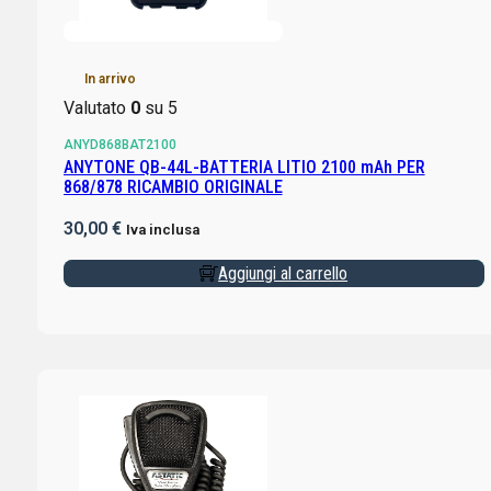
In arrivo
Valutato
0
su 5
ANYD868BAT2100
ANYTONE QB-44L-BATTERIA LITIO 2100 mAh PER
868/878 RICAMBIO ORIGINALE
30,00
€
Iva inclusa
Aggiungi al carrello