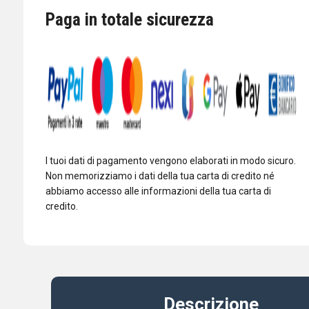
E
Paga in totale sicurezza
CAT
IC-
7300
FT-
710
FIELD
FT-
991A
I tuoi dati di pagamento vengono elaborati in modo sicuro.
ETC
Non memorizziamo i dati della tua carta di credito né
quantità
abbiamo accesso alle informazioni della tua carta di
credito.
Descrizione