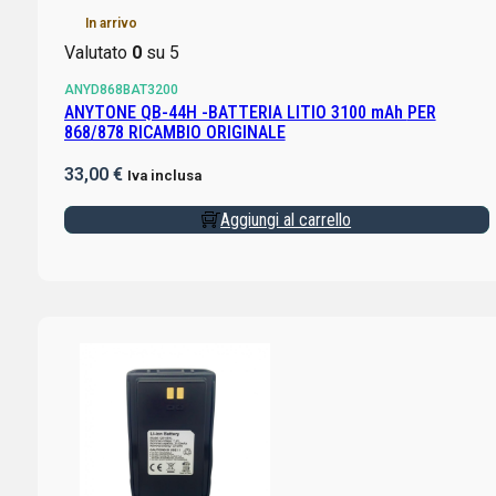
In arrivo
Valutato
0
su 5
ANYD868BAT3200
ANYTONE QB-44H -BATTERIA LITIO 3100 mAh PER
868/878 RICAMBIO ORIGINALE
33,00
€
Iva inclusa
Aggiungi al carrello