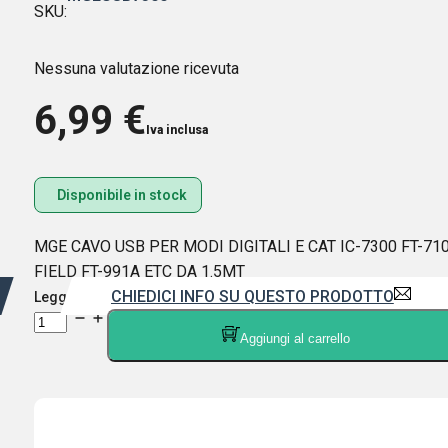
SKU:
Nessuna valutazione ricevuta
6,99
€
Iva inclusa
Disponibile in stock
MGE CAVO USB PER MODI DIGITALI E CAT IC-7300 FT-71
FIELD FT-991A ETC DA 1.5MT
CHIEDICI INFO SU QUESTO PRODOTTO
Leggi di più
MGE
Aggiungi al carrello
CAVO
USB
PER
MODI
DIGITALI