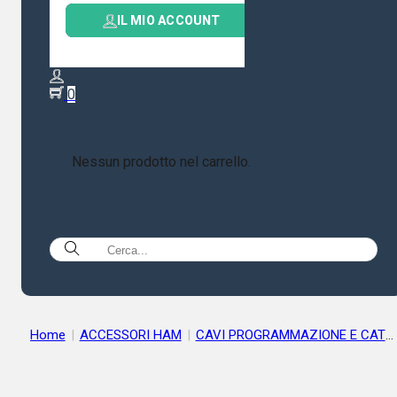
IL MIO ACCOUNT
0
Nessun prodotto nel carrello.
Home
|
ACCESSORI HAM
|
CAVI PROGRAMMAZIONE E CAT
|
MGE CAVO USB PER MODI DIGITALI E CAT IC-7300 FT-710
FIELD FT-991A ETC