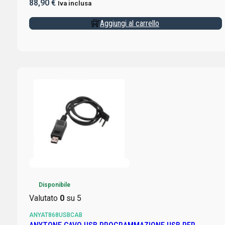
88,90
€
Iva inclusa
Aggiungi al carrello
Disponibile
Valutato
0
su 5
ANYAT868USBCAB