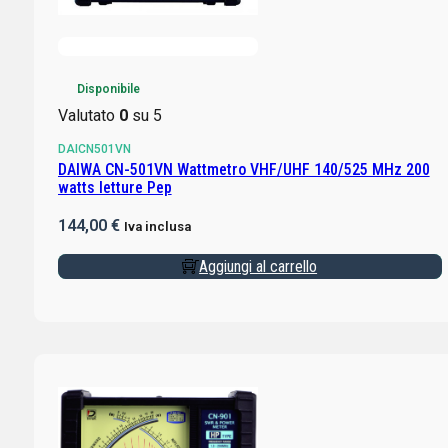
Disponibile
Valutato
0
su 5
DAICN501VN
DAIWA CN-501VN Wattmetro VHF/UHF 140/525 MHz 200
watts letture Pep
144,00
€
Iva inclusa
Aggiungi al carrello