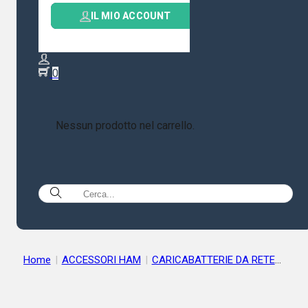
IL MIO ACCOUNT
0
Nessun prodotto nel carrello.
Home
|
ACCESSORI HAM
|
CARICABATTERIE DA RETE
|
WOUXUN CARICABATTERIA DA TAVOLO PER WOUXUN KG-
UVD1/2/6/699ecc.