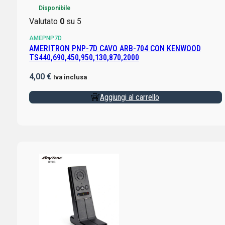
Disponibile
Valutato
0
su 5
AMEPNP7D
AMERITRON PNP-7D CAVO ARB-704 CON KENWOOD
TS440,690,450,950,130,870,2000
4,00
€
Iva inclusa
Aggiungi al carrello