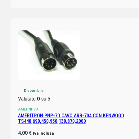
Disponibile
Valutato
0
su 5
AMEPNP7D
AMERITRON PNP-7D CAVO ARB-704 CON KENWOOD
TS440,690,450,950,130,870,2000
4,00
€
Iva inclusa