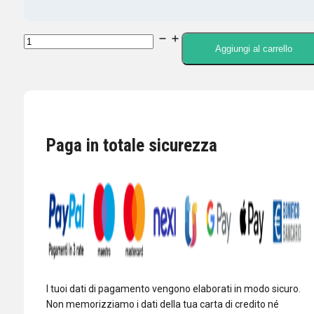
WOUXUN
Aggiungi al carrello
CARICABATTERIA
DA
TAVOLO
PER
WOUXUN
Paga in totale sicurezza
KG-
UVD1/2/6/699ecc.
quantità
I tuoi dati di pagamento vengono elaborati in modo sicuro.
Non memorizziamo i dati della tua carta di credito né