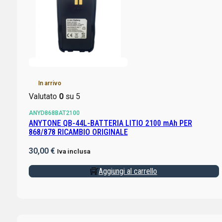
In arrivo
Valutato
0
su 5
ANYD868BAT2100
ANYTONE QB-44L-BATTERIA LITIO 2100 mAh PER
868/878 RICAMBIO ORIGINALE
30,00
€
Iva inclusa
Aggiungi al carrello